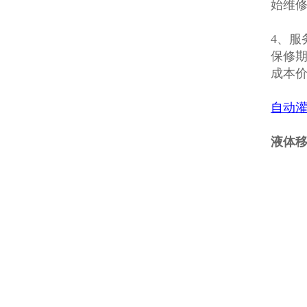
始维
4、
保修
成本
自动
液体移