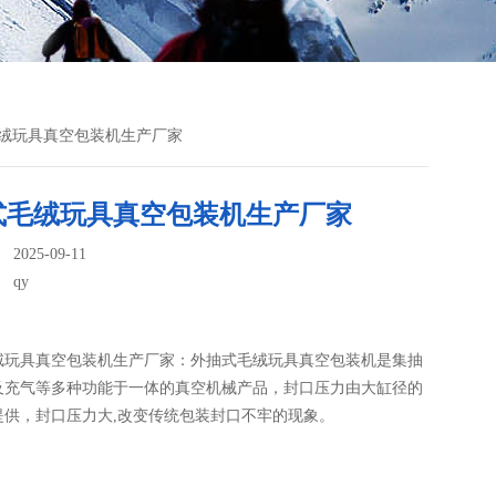
毛绒玩具真空包装机生产厂家
式毛绒玩具真空包装机生产厂家
025-09-11
：
qy
绒玩具真空包装机生产厂家：外抽式毛绒玩具真空包装机​是集抽
及充气等多种功能于一体的真空机械产品，封口压力由大缸径的
提供，封口压力大,改变传统包装封口不牢的现象。