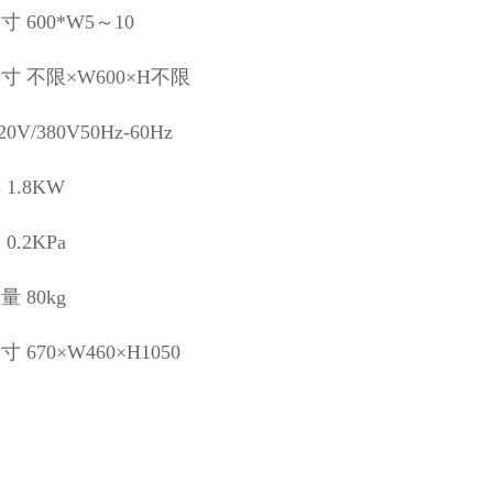
 600*W5～10
寸 不限×W600×H不限
0V/380V50Hz-60Hz
1.8KW
0.2KPa
 80kg
 670×W460×H1050