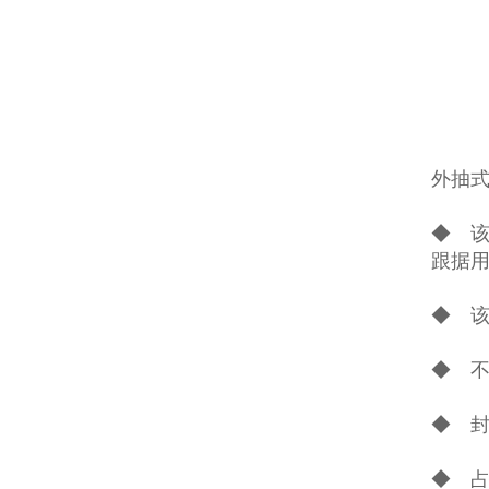
外抽
◆ 
跟据
◆ 该
◆ 
◆ 
◆ 