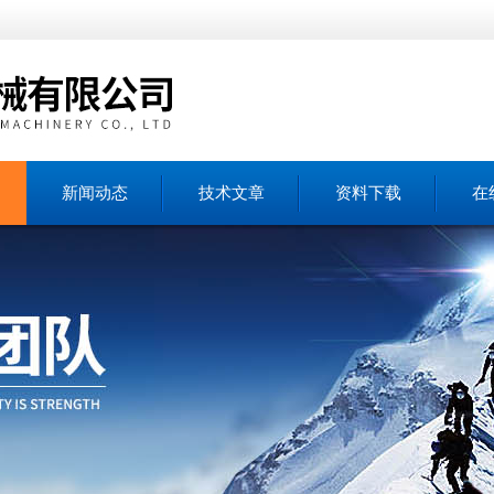
新闻动态
技术文章
资料下载
在