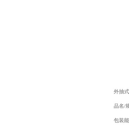
外抽
品名/规
包装能