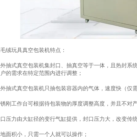
式毛绒玩具真空包装机特点：
该外抽式真空包装机集封口、抽真空等于一体，且热封系
用户的需求在特定范围内进行调整；
外抽式真空包装机只抽包装容器内的气体，速度快（仅需
不锈刚工作台可根据待包装物的厚度调整高度，并且不对
封口压力由大缸径的变行气缸提供，封口压力大，改变传
占地面积小，只需一个人就可以操作；