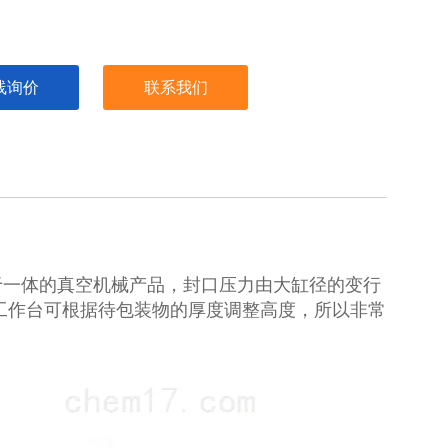
线询价
联系我们
于一体的真空机械产品，封口压力由大缸径的变行
工作台可根据待包装物的厚度调整高度，所以非常
。