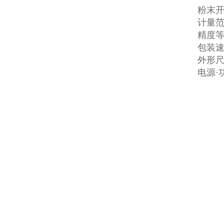
粉末
计量范围
精度等级
包装速度
外形尺寸
电源·功率