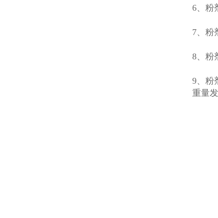
6、
7、
8、
9、
重量