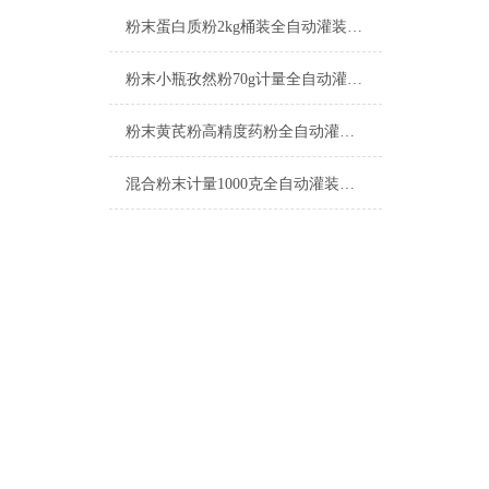
粉末蛋白质粉2kg桶装全自动灌装机产品简介
粉末小瓶孜然粉70g计量全自动灌装机简介
粉末黄芪粉高精度药粉全自动灌装机简介
混合粉末计量1000克全自动灌装机简介