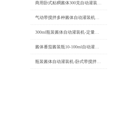
商用卧式粘稠酱体300克自动灌装机简介
气动带搅拌多种酱体自动灌装机厂家定制
300ml瓶装酱体自动灌装机-定量灌装设备
酱体番茄酱装瓶10-100ml自动灌装机功能介绍
瓶装酱体自动灌装机-卧式带搅拌酱料称重设备