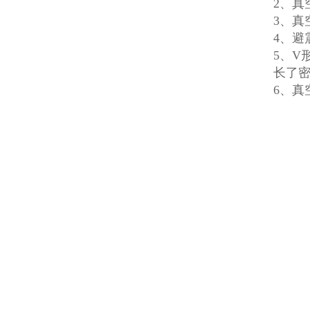
2、
3、
4、避
5、V
长了
6、真