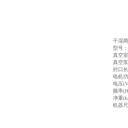
干湿
型号：Z
真空室尺
真空泵(
封口长
电机功率
电压(V
频率(H
净重(k
机器尺寸