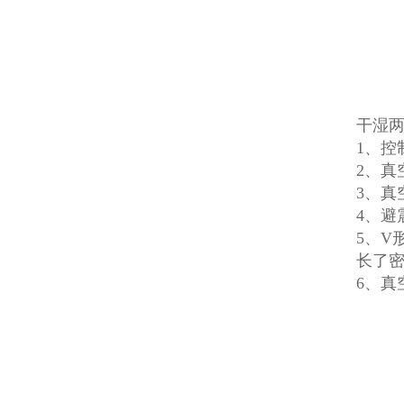
干湿
1、控
2、
3、
4、避
5、V
长了
6、真