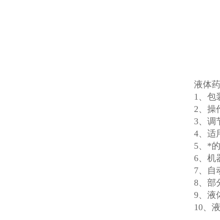
液体
1、包
2、操
3、调
4、适
5、*
6、机
7、
8、部
9、液
10、