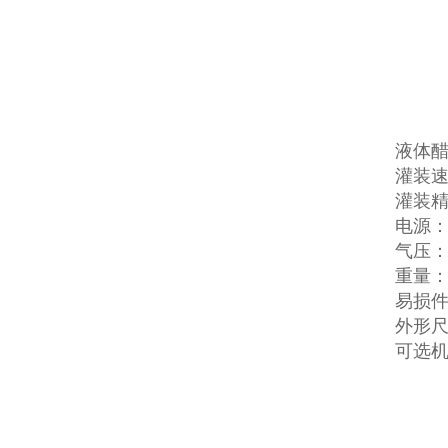
液体
灌装速
灌装精
电源：2
气压：0
重量：3
易损
外形尺寸
可选机型：