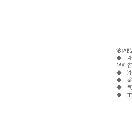
液体
◆ 
经料
◆ 
◆ 采
◆ 
◆ 