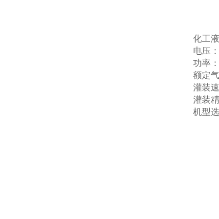
化工
电压：22
功率：
额定气压
灌装速
灌装精
机型选择：