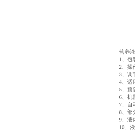
营养
1、包
2、操
3、调
4、适
5、预
6、机
7、
8、部
9、液
10、