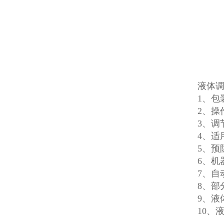
液体
1、包
2、操
3、调
4、适
5、预
6、机
7、
8、部
9、液
10、