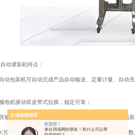
全自动灌装机特点：
本自动包装机可自动完成产品自动输送、定量计量、自动
伺服电机驱动双皮带式拉膜，稳定可靠；
高灵敏度电眼可自动追踪定位印刷光标，包装有色标的包
欢迎您！
来自局域网的朋友！有什么可以帮
PLC控制，可在触摸屏控制面板上轻松设定、调整包装参
助您的吗？