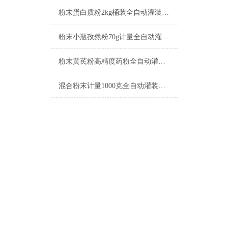
粉末蛋白质粉2kg桶装全自动灌装机产品简介
粉末小瓶孜然粉70g计量全自动灌装机简介
粉末黄芪粉高精度药粉全自动灌装机简介
混合粉末计量1000克全自动灌装机简介