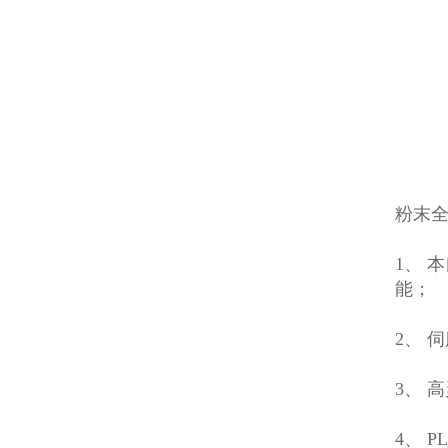
粉末
1、 
能；
2、 
3、 
4、 