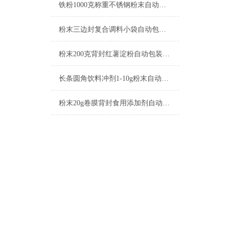
铁粉1000克称重不锈钢粉末自动包装机产品简介
粉末三边封复合调料小袋自动包装机的工作原理
粉末200克背封红薯淀粉自动包装机厂家
长条圆角饮料冲剂1-10g粉末自动包装机生产商
粉末20g卷膜背封食用添加剂自动包装机生产商