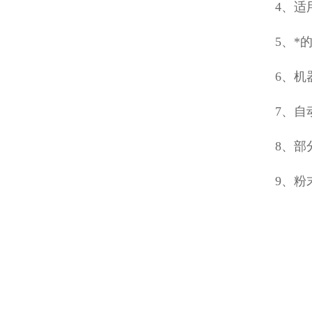
4、适
5、*
6、机
7、
8、部
9、粉