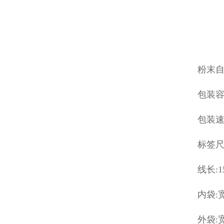
粉末
包装容
包装速度
标签尺寸
线长:1
内袋:宽
外袋:宽