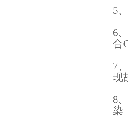
5
6
合
7
现
8
染