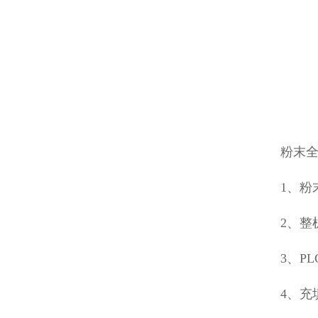
粉末
1、粉
2、整
3、P
4、