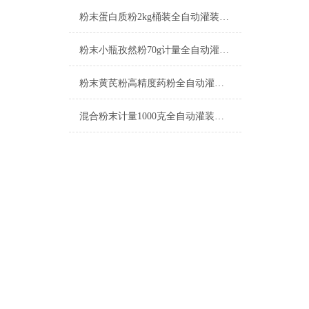
粉末蛋白质粉2kg桶装全自动灌装机产品简介
粉末小瓶孜然粉70g计量全自动灌装机简介
粉末黄芪粉高精度药粉全自动灌装机简介
混合粉末计量1000克全自动灌装机简介