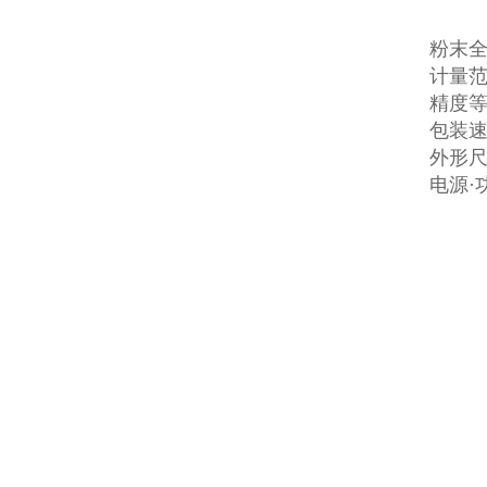
粉末
计量范围
精度等级
包装速度
外形尺寸
电源·功率