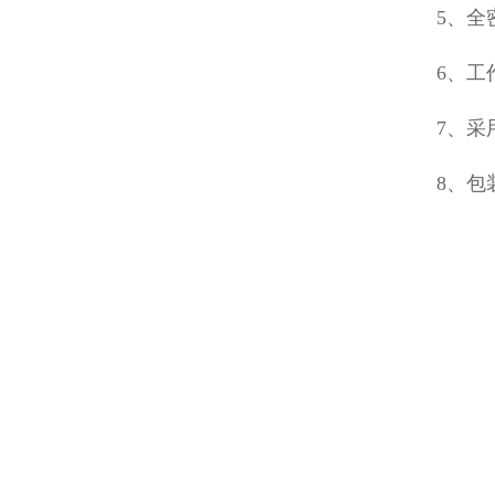
5、全
6、工
7、
8、包