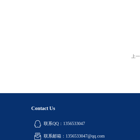
上一
Contact Us
联系QQ：1356533047
联系邮箱：1356533047@qq.com