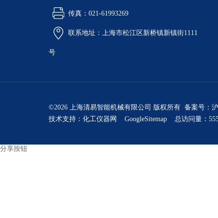
传真：021-61993269
联系地址：上海市松江区新桥镇新镇街1111
号
©2026 上海清易智能机械有限公司 版权所有 备案号：
沪
技术支持：
化工仪器网
GoogleSitemap
总访问量：555
分享按钮