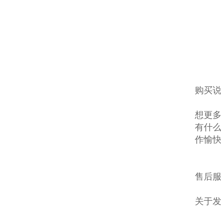
购买说
想更多
有什么
作愉
售后服
关于发