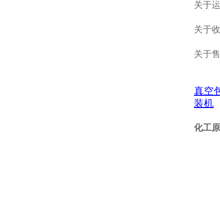
关于
关于收
关于
真空
装机
化工