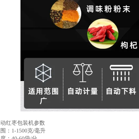
自动红枣包装机参数
围：1-1500克/毫升
度：40-60袋/分