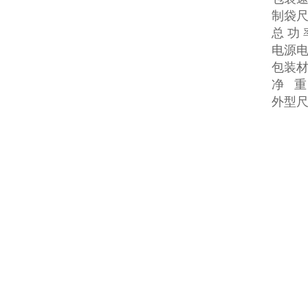
制袋尺寸
总 功 
电源电压
包装材
净 重
外型尺寸