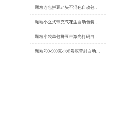
颗粒连包拼豆24头不混色自动包装机定制
颗粒小立式带充气花生自动包装机支持定制
颗粒小袋单包拼豆带激光打码自动包装机工厂生产
颗粒700-900克小米卷膜背封自动包装机厂家