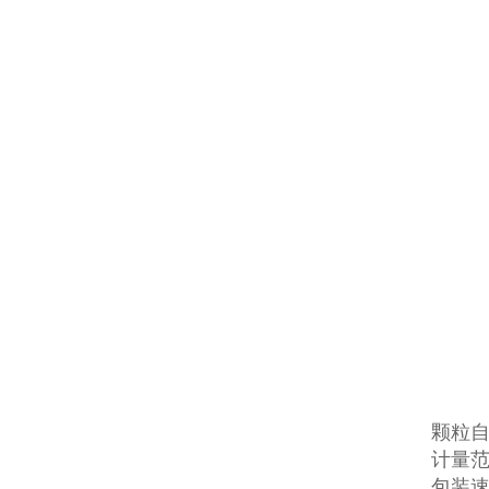
颗粒
计量范
包装速