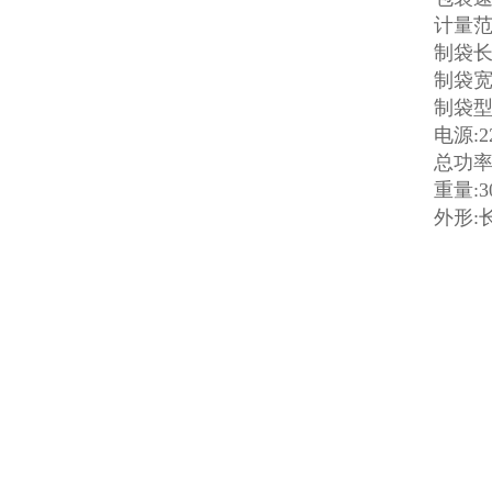
计量范围
制袋长度
制袋宽度
制袋型
电源:2
总功率:
重量:3
外形:长