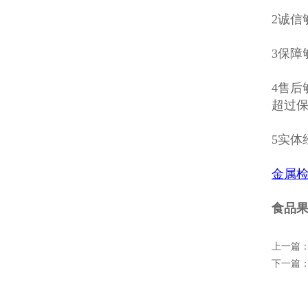
2诚信
3保
4售
超过
5实
金属
食品
上一篇
下一篇