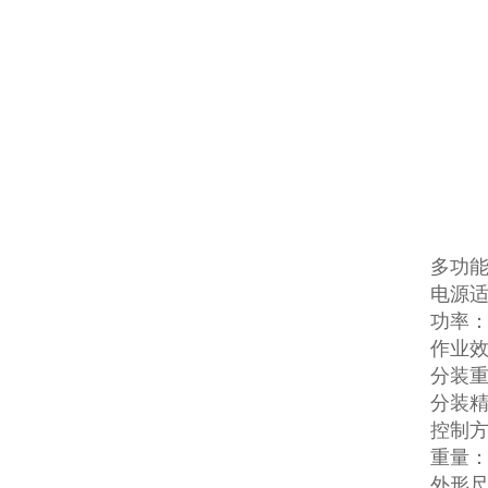
多功
电源适配
功率：
作业效
分装重量
分装精
控制
重量：4
外形尺寸