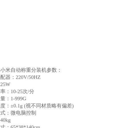
能小米自动称重分装机参数：
器：220V/50HZ
25W
率：10-25次/分
：1-999G
度：±0.1g (视不同材质略有偏差)
方式：微电脑控制
0kg
：65*38*140cm