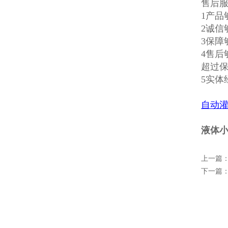
售后
1产
2诚信
3保
4售
超过
5实
自动
液体小
上一篇
下一篇