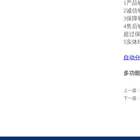
1产
2诚信
3保
4售
超过
5实
自动
多功
上一篇
下一篇