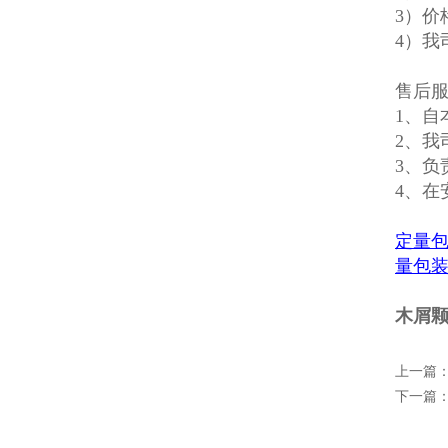
3）价
4）我
售后
1、自
2、我
3、负
4、
定量
量包
木屑颗
上一篇
下一篇