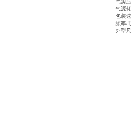
气源压力
气源耗量
包装速度
频率/电
外型尺寸