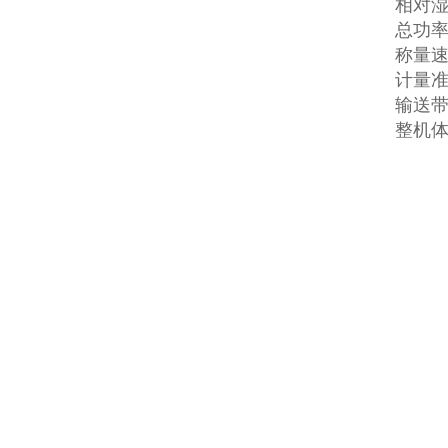
相对湿
总功率：(
称量速度
计量准
输送带
整机体