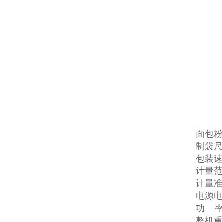
面包
制袋尺
包装速度
计量范围
计量准确
电源电压
功 率:
整机重