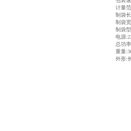
包装速度
计量范围
制袋长度
制袋宽度
制袋型
电源:2
总功率:
重量:3
外形:长