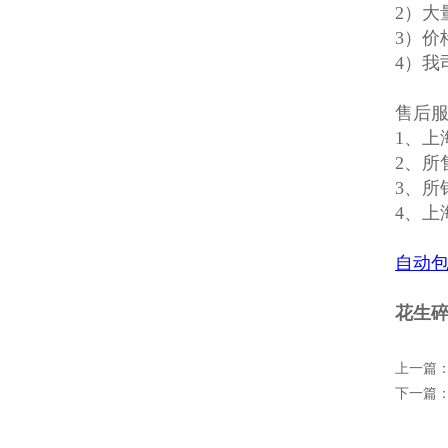
2）大
3）价
4）我
售后
1、上
2、所
3、所
4、上
自动
花生碎
上一篇
下一篇