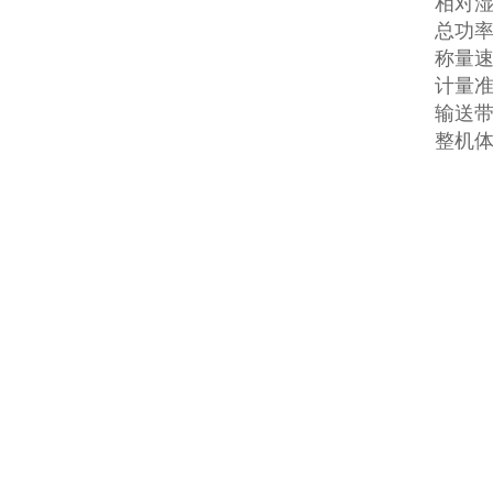
相对湿
总功率：(
称量速度
计量准
输送带
整机体