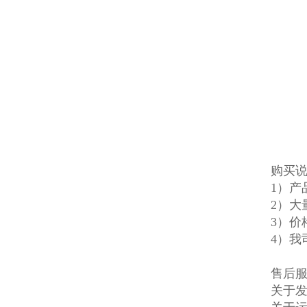
购买
1）
2）大
3）价
4）我
售后
关于发