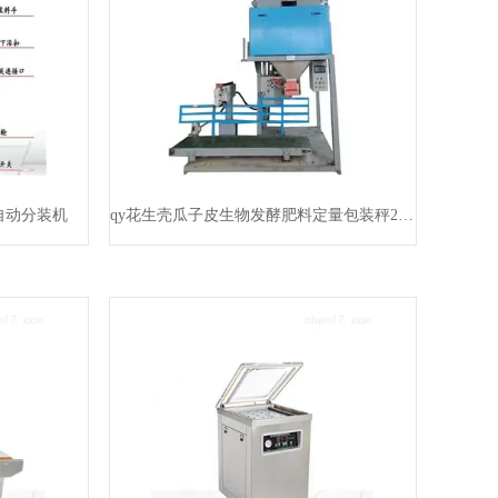
自动分装机
qy花生壳瓜子皮生物发酵肥料定量包装秤25千克