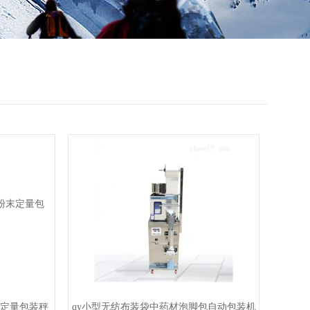
末定量包装秤
qy小型无纺布装袋中药材泡脚包自动包装机