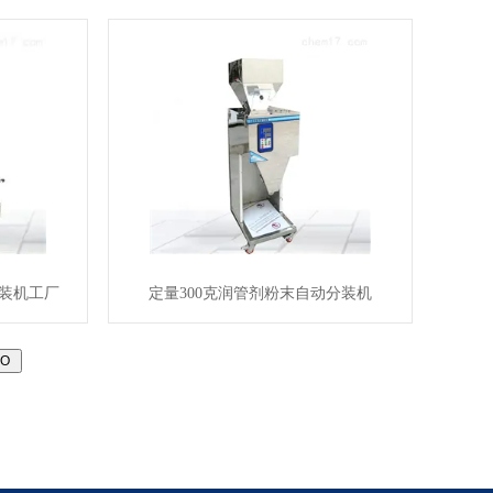
装机工厂
定量300克润管剂粉末自动分装机