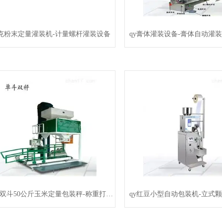
50克粉末定量灌装机-计量螺杆灌装设备
qy膏体灌装设备-膏体自动灌
qy粮食双斗50公斤玉米定量包装秤-称重打包机
qy红豆小型自动包装机-立式