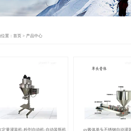
的位置：
首页
> 产品中心
粉末定量灌装机-粉剂自动机-自动装瓶机
qy酱体单头不锈钢自动灌