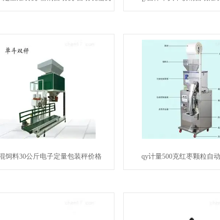
混饲料30公斤电子定量包装秤价格
qy计量500克红枣颗粒自