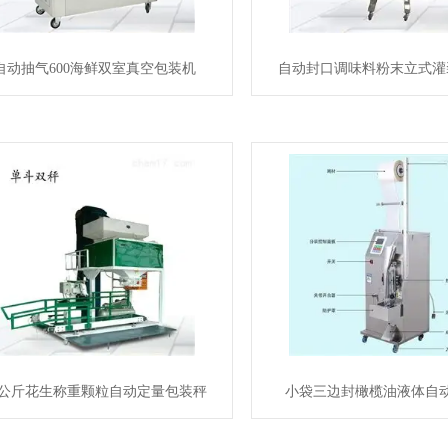
自动抽气600海鲜双室真空包装机
自动封口调味料粉末立式灌
5公斤花生称重颗粒自动定量包装秤
小袋三边封橄榄油液体自